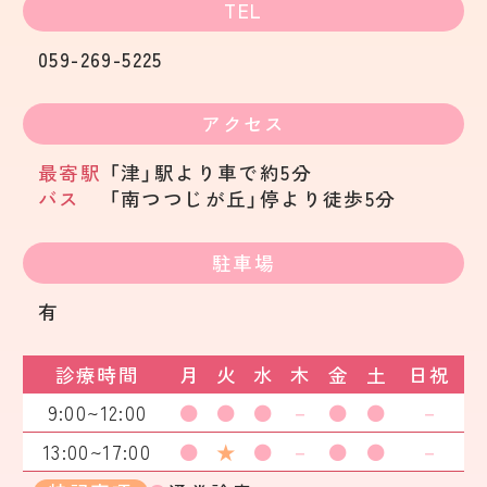
TEL
059-269-5225
アクセス
最寄駅
「津」駅より車で約5分
バス
「南つつじが丘」停より徒歩5分
駐車場
有
診療時間
月
火
水
木
金
土
日祝
9:00~12:00
●
●
●
－
●
●
－
13:00~17:00
●
★
●
－
●
●
－